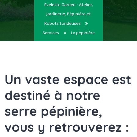
Evelette Garden - Atelier,
Jardinerie, Pépinière et
Robots tondeuses
Services
La pépinière
Un vaste espace est
destiné à notre
serre pépinière,
vous y retrouverez :